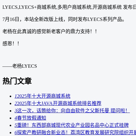
LYECS,LYECS+商城系统,多用户商城系统,开源商城系统 发布日
7月16日，本站全新改版上线，同时发布LYECS系列产品。
老杨在此真诚的感觉新老客户的鼎力支持！！
感恩！！
——老杨LYECS
热门文章
1
2025年十大开源商城系统
2
2025年十大JAVA开源商城系统排名推荐
3
这一次，话筒给你：向自由软件之父斯托曼 提问啦！
4
春节放假通知
5
重磅！东西部商城现代农业产业园名品中心正式挂牌
6
探索产教研融合新业态！荔湾区教育发展研究院组织开