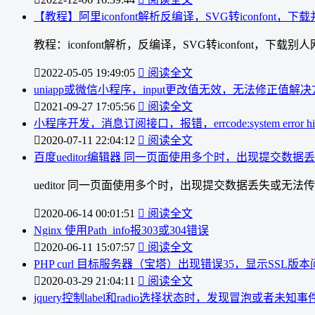
【教程】阿里iconfont解析反编译，SVG转iconfont
教程：iconfont解析，反编译，SVG转iconfont，下载别人网站的i

2022-05-05 19:49:05

阅读全文
uniapp或微信小程序，input更改值无效，无法修正值解

2021-09-27 17:05:56

阅读全文
小程序开发，消息订阅接口，报错，errcode:system error hint:

2020-07-11 22:04:12

阅读全文
百度ueditor编辑器 同一页面使用多个时，出现提交数
ueditor 同一页面使用多个时，出现提交数据丢失或无法

2020-06-14 00:01:51

阅读全文
Nginx 使用Path_info报303或304错误

2020-06-11 15:07:57

阅读全文
PHP curl 目标服务器（宝塔）出现错误35，显示SSL版本

2020-03-29 21:04:11

阅读全文
jquery控制label和radio选择状态时，发现冒泡或者未