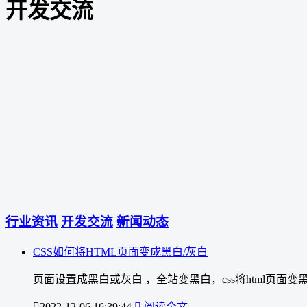
开发交流
行业资讯
开发交流
新闻动态
CSS如何将HTML页面变成黑白/灰白
页面设置成黑白或灰白 ，全站变黑白，css将html页面变

2022-12-06 16:39:44

阅读全文