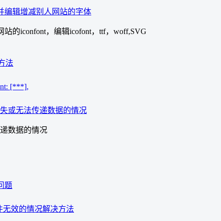
，下载并编辑增减别人网站的字体
confont，编辑icofont，ttf，woff,SVG
决方法
 [***],
据丢失或无法传递数据的情况
传递数据的情况
问题
知事件无效的情况解决方法